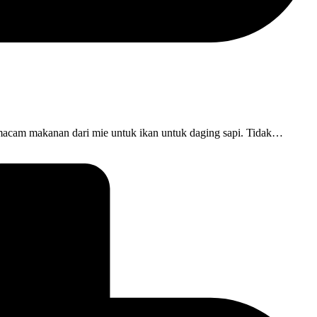
i macam makanan dari mie untuk ikan untuk daging sapi. Tidak…