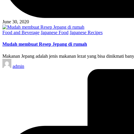
June 30, 2020
Posted
Food and Beverage
Japanese Food
Japanese Recipes
in
Mudah membuat Resep Jepang di rumah
Makanan Jepang adalah jenis makanan lezat yang bisa dinikmati bany
Posted
admin
by